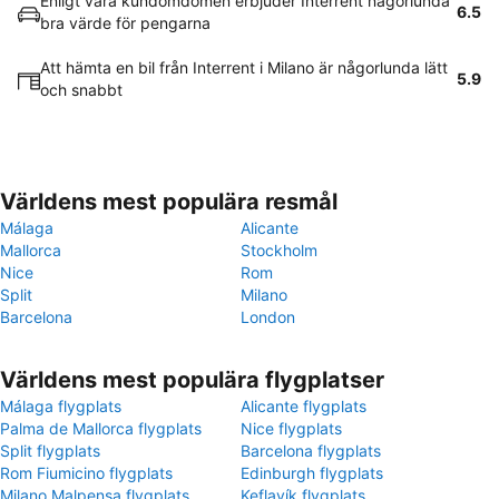
Enligt våra kundomdömen erbjuder Interrent någorlunda
6.5
bra värde för pengarna
Att hämta en bil från Interrent i Milano är någorlunda lätt
5.9
och snabbt
Världens mest populära resmål
Málaga
Alicante
Mallorca
Stockholm
Nice
Rom
Split
Milano
Barcelona
London
Världens mest populära flygplatser
Málaga flygplats
Alicante flygplats
Palma de Mallorca flygplats
Nice flygplats
Split flygplats
Barcelona flygplats
Rom Fiumicino flygplats
Edinburgh flygplats
Milano Malpensa flygplats
Keflavík flygplats