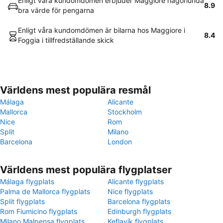
Enligt våra kundomdömen erbjuder Maggiore någorlunda
8.9
bra värde för pengarna
Enligt våra kundomdömen är bilarna hos Maggiore i
8.4
Foggia i tillfredställande skick
Världens mest populära resmål
Málaga
Alicante
Mallorca
Stockholm
Nice
Rom
Split
Milano
Barcelona
London
Världens mest populära flygplatser
Málaga flygplats
Alicante flygplats
Palma de Mallorca flygplats
Nice flygplats
Split flygplats
Barcelona flygplats
Rom Fiumicino flygplats
Edinburgh flygplats
Milano Malpensa flygplats
Keflavík flygplats