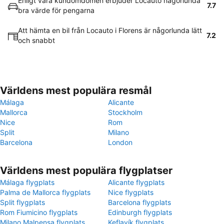
Enligt våra kundomdömen erbjuder Locauto någorlunda
7.7
bra värde för pengarna
Att hämta en bil från Locauto i Florens är någorlunda lätt
7.2
och snabbt
Världens mest populära resmål
Málaga
Alicante
Mallorca
Stockholm
Nice
Rom
Split
Milano
Barcelona
London
Världens mest populära flygplatser
Málaga flygplats
Alicante flygplats
Palma de Mallorca flygplats
Nice flygplats
Split flygplats
Barcelona flygplats
Rom Fiumicino flygplats
Edinburgh flygplats
Milano Malpensa flygplats
Keflavík flygplats