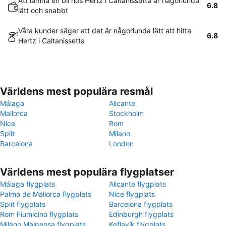
Att lämna en bil hos Hertz i Caltanissetta är någorlunda
6.8
lätt och snabbt
Våra kunder säger att det är någorlunda lätt att hitta
6.8
Hertz i Caltanissetta
Världens mest populära resmål
Málaga
Alicante
Mallorca
Stockholm
Nice
Rom
Split
Milano
Barcelona
London
Världens mest populära flygplatser
Málaga flygplats
Alicante flygplats
Palma de Mallorca flygplats
Nice flygplats
Split flygplats
Barcelona flygplats
Rom Fiumicino flygplats
Edinburgh flygplats
Milano Malpensa flygplats
Keflavík flygplats