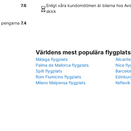
7.6
Enligt våra kundomdömen är bilarna hos Avis i
skick
r pengarna
7.4
Världens mest populära flygplats
Málaga flygplats
Alicante
Palma de Mallorca flygplats
Nice fly
Split flygplats
Barcelo
Rom Fiumicino flygplats
Edinbur
Milano Malpensa flygplats
Keflavík