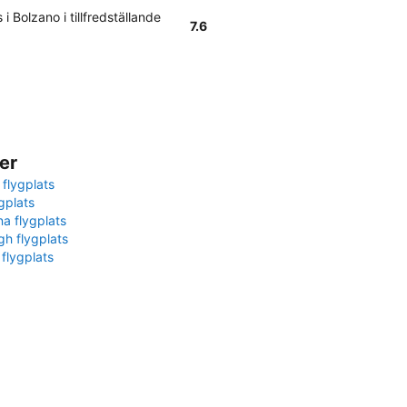
 Bolzano i tillfredställande
7.6
er
 flygplats
gplats
na flygplats
gh flygplats
 flygplats