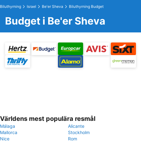
Biluthyrning
Israel
Be'er Sheva
Biluthyrning Budget
Budget i Be'er Sheva
Världens mest populära resmål
Málaga
Alicante
Mallorca
Stockholm
Nice
Rom