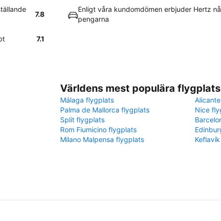
ställande
Enligt våra kundomdömen erbjuder Hertz nå
7.8
pengarna
bt
7.1
Världens mest populära flygplats
Málaga flygplats
Alicante
Palma de Mallorca flygplats
Nice fly
Split flygplats
Barcelo
Rom Fiumicino flygplats
Edinbur
Milano Malpensa flygplats
Keflavík