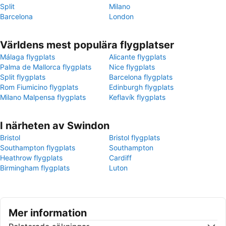
Split
Milano
Barcelona
London
Världens mest populära flygplatser
Málaga flygplats
Alicante flygplats
Palma de Mallorca flygplats
Nice flygplats
Split flygplats
Barcelona flygplats
Rom Fiumicino flygplats
Edinburgh flygplats
Milano Malpensa flygplats
Keflavík flygplats
I närheten av Swindon
Bristol
Bristol flygplats
Southampton flygplats
Southampton
Heathrow flygplats
Cardiff
Birmingham flygplats
Luton
Mer information