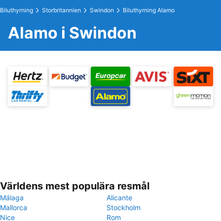
Biluthyrning
Storbritannien
Swindon
Biluthyrning Alamo
Alamo i Swindon
Världens mest populära resmål
Málaga
Alicante
Mallorca
Stockholm
Nice
Rom