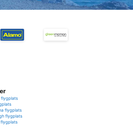
er
 flygplats
gplats
na flygplats
gh flygplats
 flygplats