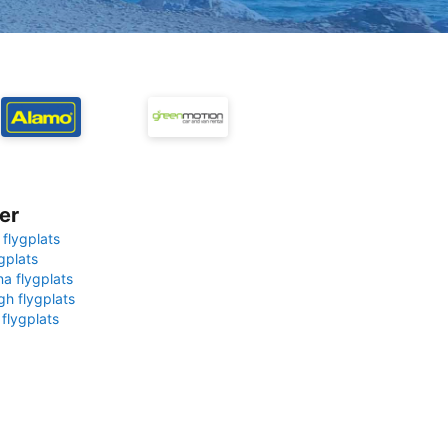
er
 flygplats
gplats
na flygplats
gh flygplats
 flygplats