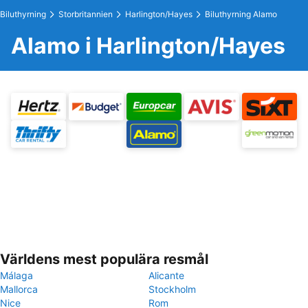
Biluthyrning
Storbritannien
Harlington/Hayes
Biluthyrning Alamo
Alamo i Harlington/Hayes
Världens mest populära resmål
Málaga
Alicante
Mallorca
Stockholm
Nice
Rom