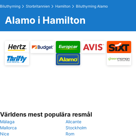
Biluthyrning
Storbritannien
Hamilton
Biluthyrning Alamo
Alamo i Hamilton
Världens mest populära resmål
Málaga
Alicante
Mallorca
Stockholm
Nice
Rom