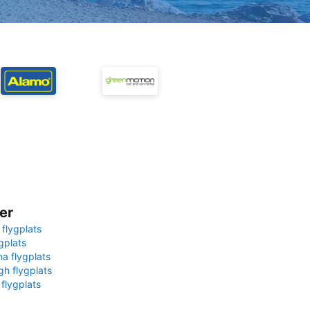
er
 flygplats
gplats
na flygplats
gh flygplats
 flygplats