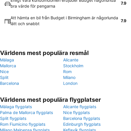
Enligt våra kundomdömen erbjuder Budget någorlunda
7.9
bra värde för pengarna
Att hämta en bil från Budget i Birmingham är någorlunda
7.9
lätt och snabbt
Världens mest populära resmål
Málaga
Alicante
Mallorca
Stockholm
Nice
Rom
Split
Milano
Barcelona
London
Världens mest populära flygplatser
Málaga flygplats
Alicante flygplats
Palma de Mallorca flygplats
Nice flygplats
Split flygplats
Barcelona flygplats
Rom Fiumicino flygplats
Edinburgh flygplats
Milano Malpensa flygplats
Keflavík flygplats