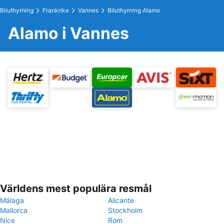
Biluthyrning
Frankrike
Vannes
Biluthyrning Alamo
Alamo i Vannes
Världens mest populära resmål
Málaga
Alicante
Mallorca
Stockholm
Nice
Rom