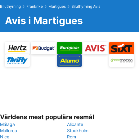
Biluthyrning
Frankrike
Martigues
Biluthyrning Avis
Avis i Martigues
Världens mest populära resmål
Málaga
Alicante
Mallorca
Stockholm
Nice
Rom