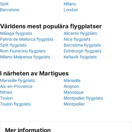
Split
Milano
Barcelona
London
Världens mest populära flygplatser
Málaga flygplats
Alicante flygplats
Palma de Mallorca flygplats
Nice flygplats
Split flygplats
Barcelona flygplats
Rom Fiumicino flygplats
Edinburgh flygplats
Milano Malpensa flygplats
Keflavík flygplats
I närheten av Martigues
Marseille flygplats
Marseille
Aix-en-Provence
Avignon
Nîmes
Manosque
Toulon
Montpellier flygplats
Toulon flygplats
Montpellier
Mer information