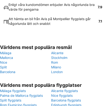
Enligt våra kundomdömen erbjuder Avis någorlunda bra
7.9
värde för pengarna
Att hämta en bil från Avis på Montpellier flygplats går
7.1
någorlunda lätt och snabbt
Världens mest populära resmål
Málaga
Alicante
Mallorca
Stockholm
Nice
Rom
Split
Milano
Barcelona
London
Världens mest populära flygplatser
Málaga flygplats
Alicante flygplats
Palma de Mallorca flygplats
Nice flygplats
Split flygplats
Barcelona flygplats
Rom Fiumicino flygplats
Edinburgh flygplats