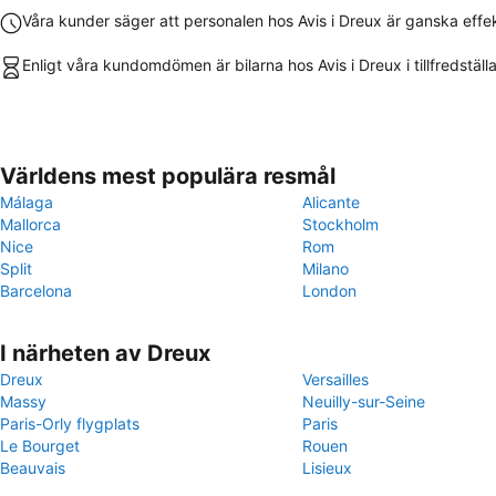
Våra kunder säger att personalen hos Avis i Dreux är ganska effe
Enligt våra kundomdömen är bilarna hos Avis i Dreux i tillfredstäl
Världens mest populära resmål
Málaga
Alicante
Mallorca
Stockholm
Nice
Rom
Split
Milano
Barcelona
London
I närheten av Dreux
Dreux
Versailles
Massy
Neuilly-sur-Seine
Paris-Orly flygplats
Paris
Le Bourget
Rouen
Beauvais
Lisieux