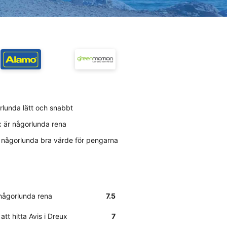
orlunda lätt och snabbt
x är någorlunda rena
 någorlunda bra värde för pengarna
 någorlunda rena
7.5
att hitta Avis i Dreux
7