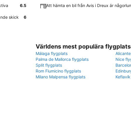
ktiva
6.5
Att hämta en bil från Avis i Dreux är någorlu
lande skick
6
Världens mest populära flygplats
Málaga flygplats
Alicante
Palma de Mallorca flygplats
Nice fly
Split flygplats
Barcelo
Rom Fiumicino flygplats
Edinbur
Milano Malpensa flygplats
Keflavík