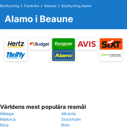
Biluthyrning
Frankrike
Beaune
Biluthyrning Alamo
Alamo i Beaune
Världens mest populära resmål
Málaga
Alicante
Mallorca
Stockholm
Nice
Rom