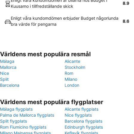
Enligt våra kundomdömen är bilarna hos Budget i
8.9
Kuusamo i tillfredställande skick
Enligt våra kundomdömen erbjuder Budget någorlunda
8.6
bra värde för pengarna
Världens mest populära resmål
Málaga
Alicante
Mallorca
Stockholm
Nice
Rom
Split
Milano
Barcelona
London
Världens mest populära flygplatser
Málaga flygplats
Alicante flygplats
Palma de Mallorca flygplats
Nice flygplats
Split flygplats
Barcelona flygplats
Rom Fiumicino flygplats
Edinburgh flygplats
Milano Malpensa flygplats
Keflavík flygplats