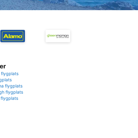
er
 flygplats
gplats
na flygplats
gh flygplats
 flygplats