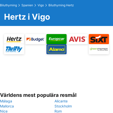
Biluthyrning
Spanien
Vigo
Biluthyrning Hertz
Hertz i Vigo
Världens mest populära resmål
Málaga
Alicante
Mallorca
Stockholm
Nice
Rom