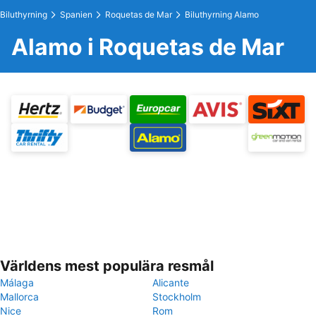
Biluthyrning
Spanien
Roquetas de Mar
Biluthyrning Alamo
Alamo i Roquetas de Mar
Världens mest populära resmål
Málaga
Alicante
Mallorca
Stockholm
Nice
Rom