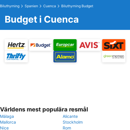
Biluthyrning
Spanien
Cuenca
Biluthyrning Budget
Budget i Cuenca
Världens mest populära resmål
Málaga
Alicante
Mallorca
Stockholm
Nice
Rom