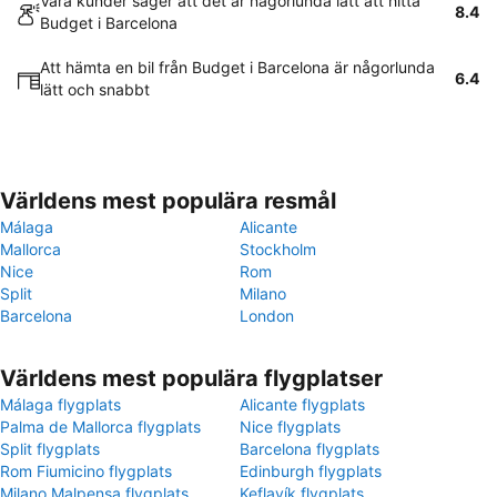
Våra kunder säger att det är någorlunda lätt att hitta
8.4
Budget i Barcelona
Att hämta en bil från Budget i Barcelona är någorlunda
6.4
lätt och snabbt
Världens mest populära resmål
Málaga
Alicante
Mallorca
Stockholm
Nice
Rom
Split
Milano
Barcelona
London
Världens mest populära flygplatser
Málaga flygplats
Alicante flygplats
Palma de Mallorca flygplats
Nice flygplats
Split flygplats
Barcelona flygplats
Rom Fiumicino flygplats
Edinburgh flygplats
Milano Malpensa flygplats
Keflavík flygplats