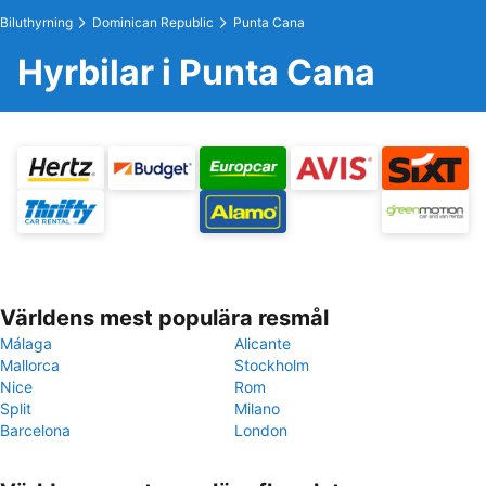
Biluthyrning
Dominican Republic
Punta Cana
Hyrbilar i Punta Cana
Världens mest populära resmål
Málaga
Alicante
Mallorca
Stockholm
Nice
Rom
Split
Milano
Barcelona
London