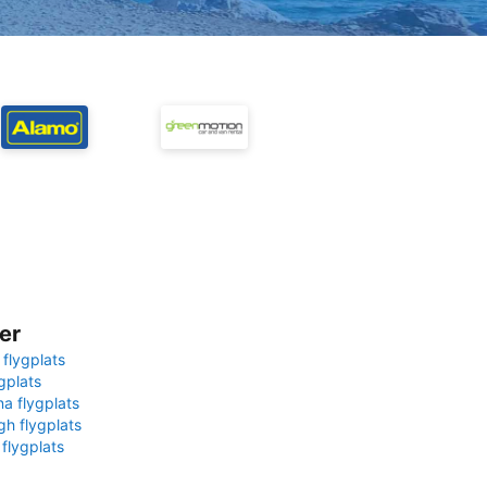
er
 flygplats
gplats
na flygplats
gh flygplats
 flygplats