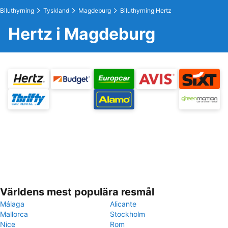
Biluthyrning
Tyskland
Magdeburg
Biluthyrning Hertz
Hertz i Magdeburg
Världens mest populära resmål
Málaga
Alicante
Mallorca
Stockholm
Nice
Rom