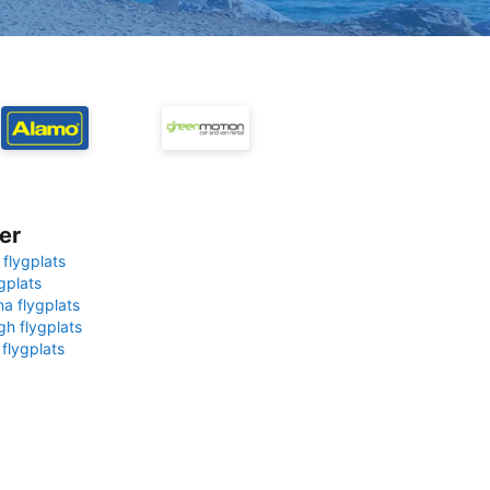
er
 flygplats
gplats
na flygplats
gh flygplats
 flygplats