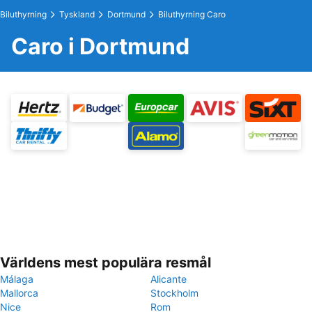
Biluthyrning
Tyskland
Dortmund
Biluthyrning Caro
Caro i Dortmund
Världens mest populära resmål
Málaga
Alicante
Mallorca
Stockholm
Nice
Rom