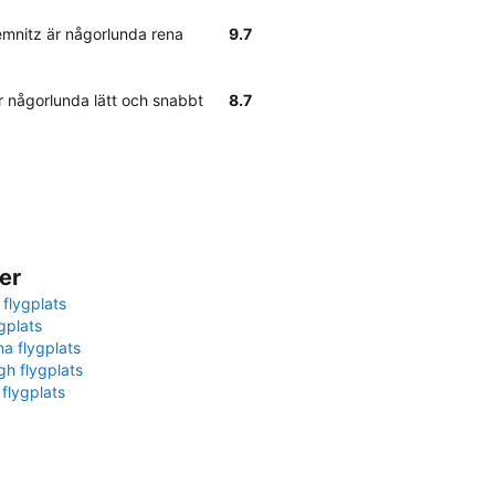
hemnitz är någorlunda rena
9.7
är någorlunda lätt och snabbt
8.7
er
 flygplats
gplats
na flygplats
gh flygplats
 flygplats