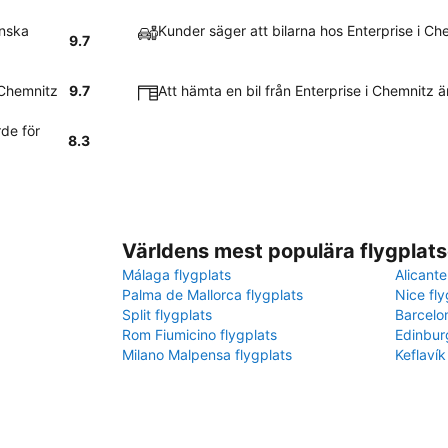
anska
Kunder säger att bilarna hos Enterprise i C
9.7
i Chemnitz
9.7
Att hämta en bil från Enterprise i Chemnitz 
de för
8.3
Världens mest populära flygplats
Málaga flygplats
Alicante
Palma de Mallorca flygplats
Nice fly
Split flygplats
Barcelo
Rom Fiumicino flygplats
Edinbur
Milano Malpensa flygplats
Keflavík