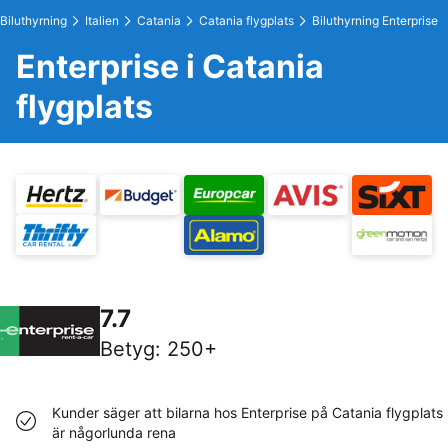
Biluthyrning
Italien
Catania
Catania flygplats
Biluthyrning Enterprise
Enterprise i Catania
flygplats
7.7
Betyg
:
250+
Kunder säger att bilarna hos Enterprise på Catania flygplats
är någorlunda rena