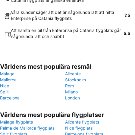
Catania flygplats är ganska effektiva
Våra kunder säger att det är någorlunda lätt att hitta
7.5
Enterprise på Catania flygplats
Att hämta en bil från Enterprise på Catania flygplats går
5.5
någorlunda lätt och snabbt
Världens mest populära resmål
Málaga
Alicante
Mallorca
Stockholm
Nice
Rom
Split
Milano
Barcelona
London
Världens mest populära flygplatser
Málaga flygplats
Alicante flygplats
Palma de Mallorca flygplats
Nice flygplats
Split flygplats
Barcelona flygplats