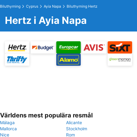
Biluthyrning
Cyprus
Ayia Napa
Biluthyrning Hertz
Hertz i Ayia Napa
Världens mest populära resmål
Málaga
Alicante
Mallorca
Stockholm
Nice
Rom