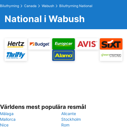
Biluthyrning
Canada
Wabush
Biluthyrning National
National i Wabush
Världens mest populära resmål
Málaga
Alicante
Mallorca
Stockholm
Nice
Rom