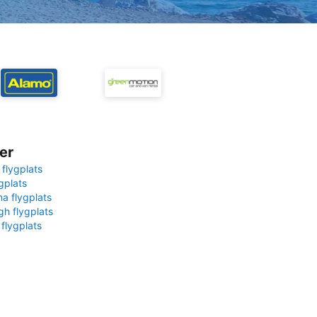
er
 flygplats
gplats
na flygplats
gh flygplats
 flygplats