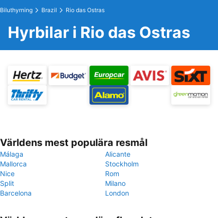
Biluthyrning
Brazil
Rio das Ostras
Hyrbilar i Rio das Ostras
Världens mest populära resmål
Málaga
Alicante
Mallorca
Stockholm
Nice
Rom
Split
Milano
Barcelona
London