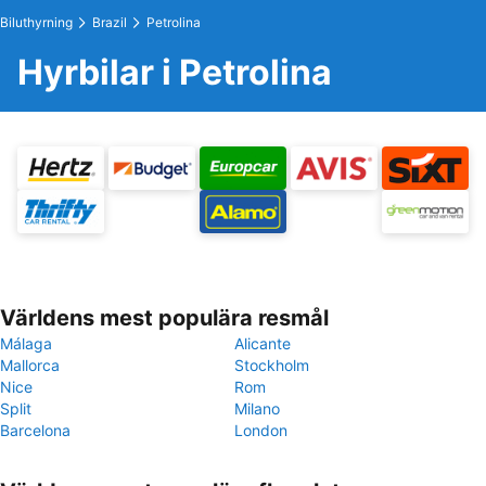
Biluthyrning
Brazil
Petrolina
Hyrbilar i Petrolina
Världens mest populära resmål
Málaga
Alicante
Mallorca
Stockholm
Nice
Rom
Split
Milano
Barcelona
London