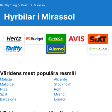
Biluthyrning
Brazil
Mirassol
Hyrbilar i Mirassol
Världens mest populära resmål
Málaga
Alicante
Mallorca
Stockholm
Nice
Rom
Split
Milano
Barcelona
London