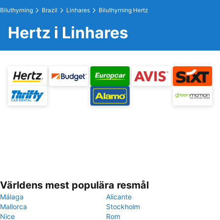
Biluthyrning
Brazil
Linhares
Biluthyrning Hertz
Hertz i Linhares
Världens mest populära resmål
Málaga
Alicante
Mallorca
Stockholm
Nice
Rom