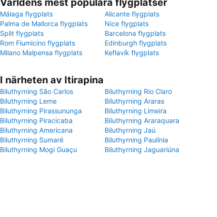
Världens mest populära flygplatser
Málaga flygplats
Alicante flygplats
Palma de Mallorca flygplats
Nice flygplats
Split flygplats
Barcelona flygplats
Rom Fiumicino flygplats
Edinburgh flygplats
Milano Malpensa flygplats
Keflavík flygplats
I närheten av Itirapina
Biluthyrning São Carlos
Biluthyrning Rio Claro
Biluthyrning Leme
Biluthyrning Araras
Biluthyrning Pirassununga
Biluthyrning Limeira
Biluthyrning Piracicaba
Biluthyrning Araraquara
Biluthyrning Americana
Biluthyrning Jaú
Biluthyrning Sumaré
Biluthyrning Paulínia
Biluthyrning Mogi Guaçu
Biluthyrning Jaguariúna