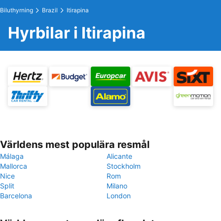
Biluthyrning
Brazil
Itirapina
Hyrbilar i Itirapina
Världens mest populära resmål
Málaga
Alicante
Mallorca
Stockholm
Nice
Rom
Split
Milano
Barcelona
London