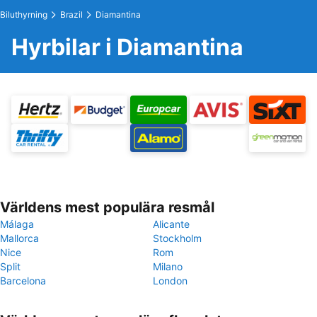
Biluthyrning
Brazil
Diamantina
Hyrbilar i Diamantina
Världens mest populära resmål
Málaga
Alicante
Mallorca
Stockholm
Nice
Rom
Split
Milano
Barcelona
London