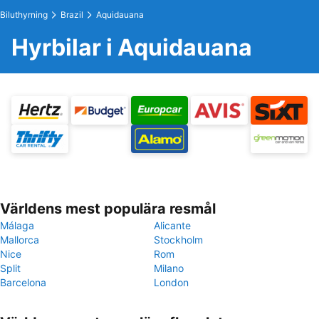
Biluthyrning
Brazil
Aquidauana
Hyrbilar i Aquidauana
Världens mest populära resmål
Málaga
Alicante
Mallorca
Stockholm
Nice
Rom
Split
Milano
Barcelona
London