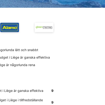
ågorlunda lätt och snabbt
dget i Liège är ganska effektiva
iège är någorlunda rena
 i Liège är ganska effektiva
9
t i Liège i tillfredställande
9