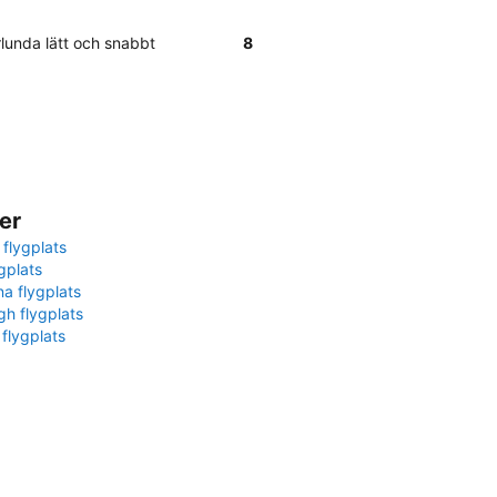
rlunda lätt och snabbt
8
er
 flygplats
gplats
na flygplats
gh flygplats
 flygplats