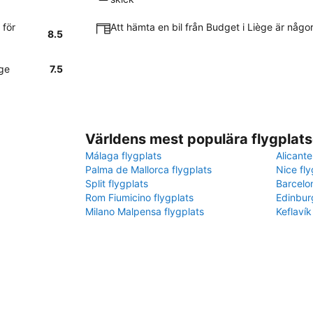
 för
Att hämta en bil från Budget i Liège är någo
8.5
ège
7.5
Världens mest populära flygplats
Málaga flygplats
Alicante
Palma de Mallorca flygplats
Nice fly
Split flygplats
Barcelo
Rom Fiumicino flygplats
Edinbur
Milano Malpensa flygplats
Keflavík