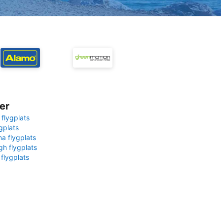
er
 flygplats
gplats
na flygplats
gh flygplats
 flygplats