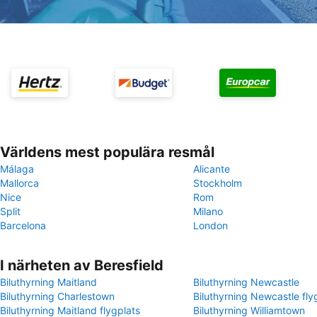
Världens mest populära resmål
Málaga
Alicante
Mallorca
Stockholm
Nice
Rom
Split
Milano
Barcelona
London
I närheten av Beresfield
Biluthyrning Maitland
Biluthyrning Newcastle
Biluthyrning Charlestown
Biluthyrning Newcastle fly
Biluthyrning Maitland flygplats
Biluthyrning Williamtown