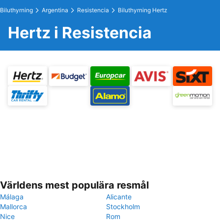
Biluthyrning
Argentina
Resistencia
Biluthyrning Hertz
Hertz i Resistencia
Världens mest populära resmål
Málaga
Alicante
Mallorca
Stockholm
Nice
Rom