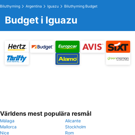
Biluthyrning
Argentina
Iguazu
Biluthyrning Budget
Budget i Iguazu
Världens mest populära resmål
Málaga
Alicante
Mallorca
Stockholm
Nice
Rom