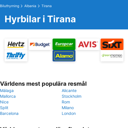
Biluthyrning
Albania
Tirana
Hyrbilar i Tirana
Världens mest populära resmål
Málaga
Alicante
Mallorca
Stockholm
Nice
Rom
Split
Milano
Barcelona
London