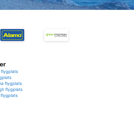
er
 flygplats
gplats
na flygplats
gh flygplats
 flygplats