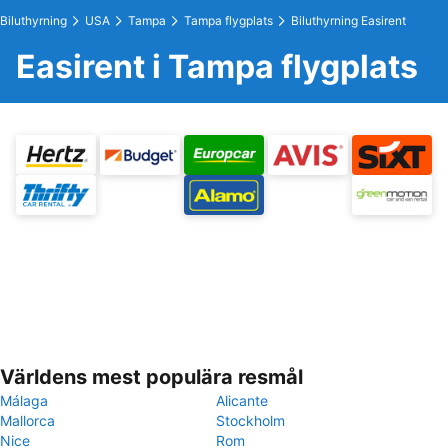
Biluthyrning
USA
Tampa
Tampa flygplats
Biluthyrning Easirent
Easirent i Tampa flygplats
Världens mest populära resmål
Málaga
Alicante
Mallorca
Stockholm
Nice
Rom