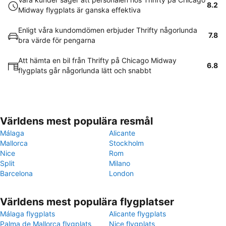
8.2
Midway flygplats är ganska effektiva
Enligt våra kundomdömen erbjuder Thrifty någorlunda
7.8
bra värde för pengarna
Att hämta en bil från Thrifty på Chicago Midway
6.8
flygplats går någorlunda lätt och snabbt
Världens mest populära resmål
Málaga
Alicante
Mallorca
Stockholm
Nice
Rom
Split
Milano
Barcelona
London
Världens mest populära flygplatser
Málaga flygplats
Alicante flygplats
Palma de Mallorca flygplats
Nice flygplats