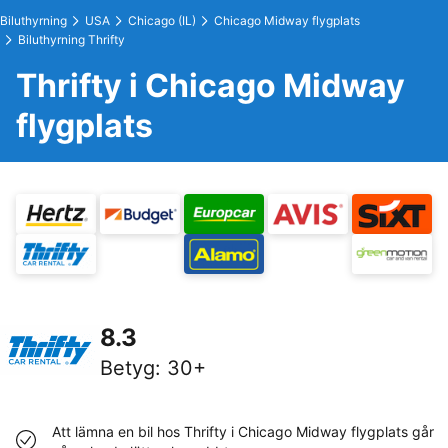
Biluthyrning
USA
Chicago (IL)
Chicago Midway flygplats
Biluthyrning Thrifty
Thrifty i Chicago Midway
flygplats
8.3
Betyg
:
30+
Att lämna en bil hos Thrifty i Chicago Midway flygplats går